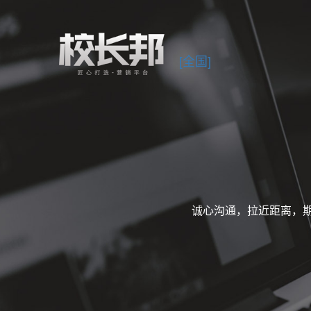
[全国]
诚心沟通，拉近距离，期